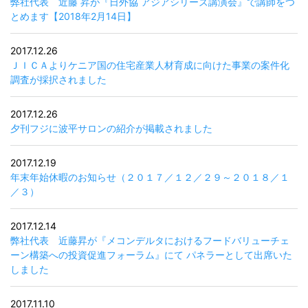
弊社代表 近藤 昇が『日外協 アジアシリーズ講演会』で講師をつ
とめます【2018年2月14日】
2017.12.26
ＪＩＣＡよりケニア国の住宅産業人材育成に向けた事業の案件化
調査が採択されました
2017.12.26
夕刊フジに波平サロンの紹介が掲載されました
2017.12.19
年末年始休暇のお知らせ（２０１７／１２／２９～２０１８／１
／３）
2017.12.14
弊社代表 近藤昇が『メコンデルタにおけるフードバリューチェ
ーン構築への投資促進フォーラム』にて パネラーとして出席いた
しました
2017.11.10