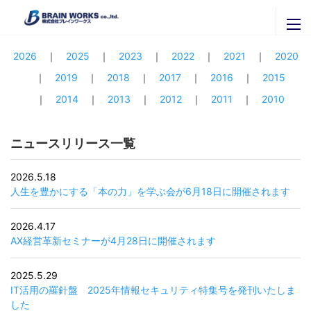
ニュースリリース
ブレインワークスの紹介
2026
2025
2023
2022
2021
2020
2019
2018
2017
2016
2015
ブレインワークスを知る
ニュースリリース
2014
2013
2012
2011
2010
代表者挨拶・プロフィール
セミナー・イベント
ブレインワークスの実績
ニュースリリース一覧
官公庁・自治体のご担当者様へ
関連会社
拠点一覧
株式会社ＩＴグローバルブレイン
2026.5.18
採用専用ページ
人生を豊かにする「本の力」を学ぶ会が6月18日に開催されます
株式会社ブレインナビオン
お問い合わせ
株式会社カナリアコミュニケーションズ
2026.4.17
サービス内容
Brainworks ASIA CO.,Ltd
AX経営革新セミナーが4月28日に開催されます
最新情報はこちらから
書籍購入
株式会社アグリマスターズ
X
2025.5.29
エンジニア募集
IT活用の羅針盤 2025年情報セキュリティ特集号を発刊いたしま
Facebook
パートナー募集
した