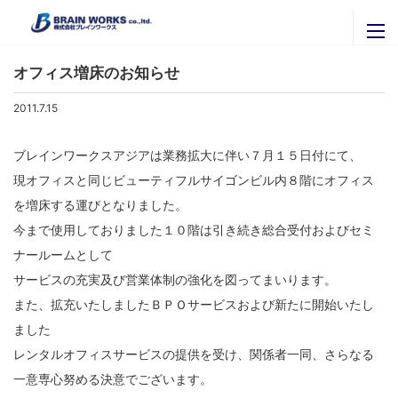
ニュースリリース
ブレインワークスの紹介
オフィス増床のお知らせ
ブレインワークスを知る
ニュースリリース
2011.7.15
代表者挨拶・プロフィール
セミナー・イベント
ブレインワークスアジアは業務拡大に伴い７月１５日付にて、
ブレインワークスの実績
現オフィスと同じビューティフルサイゴンビル内８階にオフィス
官公庁・自治体のご担当者様へ
関連会社
を増床する運びとなりました。
拠点一覧
株式会社ＩＴグローバルブレイン
採用専用ページ
今まで使用しておりました１０階は引き続き総合受付およびセミ
株式会社ブレインナビオン
ナールームとして
お問い合わせ
株式会社カナリアコミュニケーションズ
サービスの充実及び営業体制の強化を図ってまいります。
サービス内容
また、拡充いたしましたＢＰＯサービスおよび新たに開始いたし
Brainworks ASIA CO.,Ltd
最新情報はこちらから
ました
書籍購入
株式会社アグリマスターズ
X
レンタルオフィスサービスの提供を受け、関係者一同、さらなる
エンジニア募集
Facebook
一意専心努める決意でございます。
パートナー募集