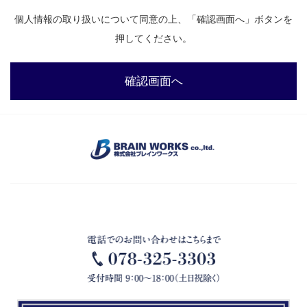
ただけない場合には、本サイトにおいてサービスをご提供できない
個人情報の取り扱いについて同意の上、「確認画面へ」ボタンを
場合がございます。
押してください。
弊社は、収集した個人情報を不適切な対応が行なわれないよう、
厳重に管理致します。 また、あらかじめご了解いただいている場合
確認画面へ
や、弊社が適正と判断し個人情報の取り扱いに関する契約を締結し
た上で業務を委託する場合を除き、個人情報を第三者に提供または
開示など致しません。
弊社が保有している個人情報はご本人であることを確認の上、個
人情報の利用目的の通知、開示・訂正・追加・削除・利用停止・消
去及び第三者提供の停止要求に対処致します。 このような要求をさ
れる場合は、下記のお問合せ先まで文書か電話またはE-mailでご連
絡ください。なお、電話のみによる訂正は行えません。
弊社は、弊社のウェブページにリンクされている他(事業者または
個人)のウェブサイトにおける個人情報等の保護について責任を負う
ものではありません。