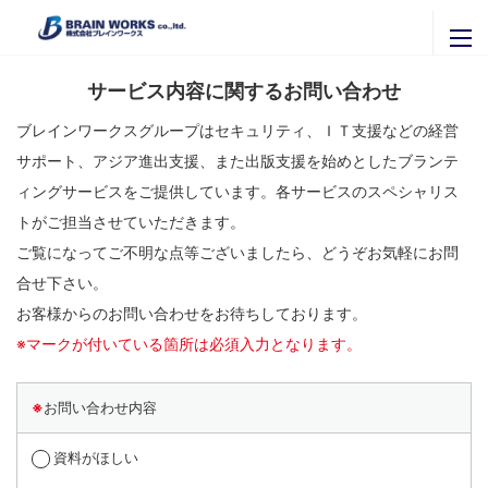
お問い合わせ
ブレインワークスの紹介
サービス内容に関するお問い合わせ
ブレインワークスを知る
ニュースリリース
ブレインワークスグループはセキュリティ、ＩＴ支援などの経営
代表者挨拶・プロフィール
サポート、アジア進出支援、また出版支援を始めとしたブランテ
セミナー・イベント
ィングサービスをご提供しています。各サービスのスペシャリス
ブレインワークスの実績
トがご担当させていただきます。
官公庁・自治体のご担当者様へ
関連会社
ご覧になってご不明な点等ございましたら、どうぞお気軽にお問
拠点一覧
株式会社ＩＴグローバルブレイン
採用専用ページ
合せ下さい。
株式会社ブレインナビオン
お客様からのお問い合わせをお待ちしております。
お問い合わせ
株式会社カナリアコミュニケーションズ
※マークが付いている箇所は必須入力となります。
サービス内容
Brainworks ASIA CO.,Ltd
最新情報はこちらから
書籍購入
※
お問い合わせ内容
株式会社アグリマスターズ
X
エンジニア募集
Facebook
資料がほしい
パートナー募集