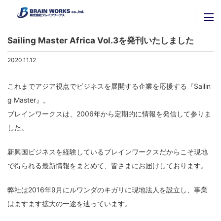
ニュースリリース
ブレインワークスの紹介
Sailing Master Africa Vol.3を発刊いたしました
ブレインワークスを知る
ニュースリリース
2020.11.12
代表者挨拶・プロフィール
セミナー・イベント
これまでアジア視点でビジネスを展開する企業を応援する『Sailin
ブレインワークスの実績
g Master』。
官公庁・自治体のご担当者様へ
関連会社
ブレインワークスは、2006年から定期的に情報を発信して参りま
拠点一覧
株式会社ＩＴグローバルブレイン
採用専用ページ
した。
株式会社ブレインナビオン
お問い合わせ
新興国ビジネスを経験しているブレインワークスだからこそ現地
株式会社カナリアコミュニケーションズ
で得られる最新情報をまとめて、皆さまにお届けしております。
サービス内容
Brainworks ASIA CO.,Ltd
最新情報はこちらから
書籍購入
株式会社アグリマスターズ
弊社は2016年9月にルワンダのキガリに現地法人を設立し、事業
X
エンジニア募集
はますます拡大の一途を辿っています。
Facebook
パートナー募集