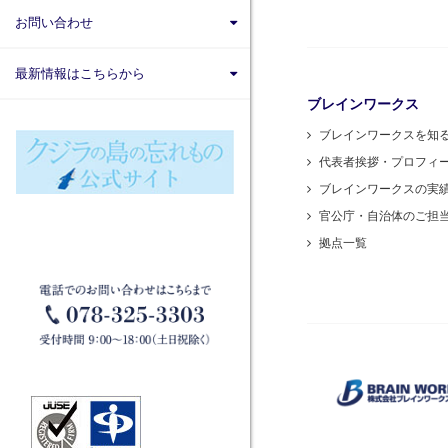
株式会社ブレインナビオン
お問い合わせ
株式会社カナリアコミュニケーショ
ンズ
サービス内容
最新情報はこちらから
Brainworks ASIA CO.,Ltd
ブレインワークス
書籍購入
X
ブレインワークスを知
株式会社アグリマスターズ
エンジニア募集
Facebook
代表者挨拶・プロフィ
パートナー募集
ブレインワークスの実
官公庁・自治体のご担
拠点一覧