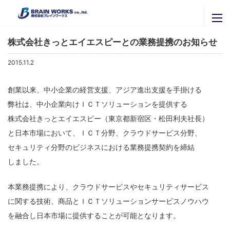
ニュースリリース
ブレインワークスの紹介
株式会社きっとエイエスピーとの業務提携のお知らせ
ブレインワークスを知る
ニュースリリース
2015.11.2
代表者挨拶・プロフィール
セミナー・イベント
創業以来、中小企業の経営支援、アジア進出支援を手掛ける
ブレインワークスの実績
弊社は、中小企業向けＩＣＴソリューションを提供する
官公庁・自治体のご担当者様へ
関連会社
株式会社きっとエイエスピー（東京都新宿区・松田利夫社長）
拠点一覧
株式会社ＩＴグローバルブレイン
採用専用ページ
と日本市場において、ＩＣＴ分野、クラウドサービス分野、
株式会社ブレインナビオン
セキュリティ分野のビジネスにおける業務提携契約を締結
お問い合わせ
株式会社カナリアコミュニケーションズ
しました。
サービス内容
Brainworks ASIA CO.,Ltd
最新情報はこちらから
本業務提携により、クラウドサービスやセキュリティサービス
書籍購入
株式会社アグリマスターズ
X
に関する技術、商品とＩＣＴソリューションサービスノウハウ
エンジニア募集
を融合し日本市場に提供することが可能となります。
Facebook
パートナー募集