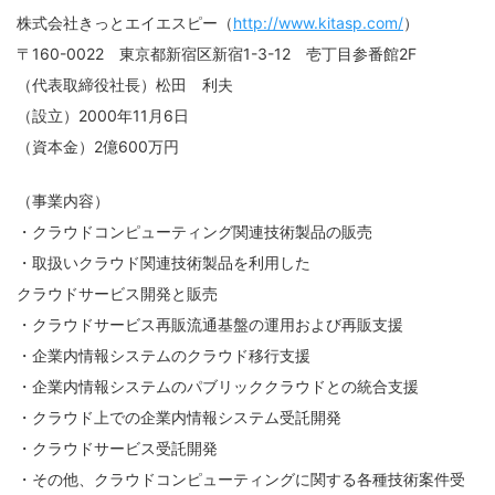
株式会社きっとエイエスピー
（
http://www.kitasp.com/
）
〒160-0022 東京都新宿区新宿1-3-12 壱丁目参番館2F
（代表取締役社長）松田 利夫
（設立）2000年11月6日
（資本金）2億600万円
（事業内容）
・クラウドコンピューティング関連技術製品の販売
・取扱いクラウド関連技術製品を利用した
経営革新支援事業、セキュリティサービス事業におけるコンサルティング・診断サー
ビス、ＩＴアウトソーシング事業におけるネットワーク構築・運用・保守サービス、
クラウドサービス開発と販売
システム開発事業におけるシステム開発に関わる業務
・クラウドサービス再販流通基盤の運用および再販支援
・企業内情報システムのクラウド移行支援
・企業内情報システムのパブリッククラウドとの統合支援
・クラウド上での企業内情報システム受託開発
・クラウドサービス受託開発
・その他、クラウドコンピューティングに関する各種技術案件受