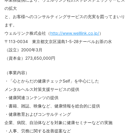
の拡大
と、お客様へのコンサルティングサービスの充実を図ってまいり
ます。
ウェルリンク株式会社（
http://www.welllink.co.jp/
）
〒113-0034 東京都文京区湯島1-5-28ナーベルお茶の水
（設立）2000年3月
（資本金）273,650,000円
（事業内容）
経営革新支援事業、セキュリティサービス事業におけるコンサルティング・診断サー
ビス、ＩＴアウトソーシング事業におけるネットワーク構築・運用・保守サービス、
・「心とからだの健康チェックSelf」を中心にした
システム開発事業におけるシステム開発に関わる業務
メンタルヘルス対策支援サービスの提供
・健康関連コンテンツの提供
・書籍、雑誌、映像など、健康情報を総合的に提供
・健康教育およびコンサルティング
企業、病院、自治体などを対象に健康セミナーなどの実施
・人事、労務に関する改善提案など