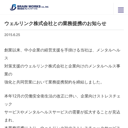
ニュースリリース
ブレインワークスの紹介
ウェルリンク株式会社との業務提携のお知らせ
ブレインワークスを知る
ニュースリリース
2015.6.25
代表者挨拶・プロフィール
セミナー・イベント
創業以来、中小企業の経営支援を手掛ける当社は、メンタルヘル
ブレインワークスの実績
ス
官公庁・自治体のご担当者様へ
関連会社
対策支援のウェルリンク株式会社と企業向けのメンタルヘルス事
拠点一覧
株式会社ＩＴグローバルブレイン
採用専用ページ
業の
株式会社ブレインナビオン
強化と共同営業において業務提携契約を締結しました。
お問い合わせ
株式会社カナリアコミュニケーションズ
本年12月の労働安全衛生法の改正に伴い、企業向けストレスチェ
サービス内容
Brainworks ASIA CO.,Ltd
最新情報はこちらから
ック
書籍購入
株式会社アグリマスターズ
X
サービスやメンタルヘルスサービスの需要が拡大することが見込
エンジニア募集
まれ、
Facebook
パートナー募集
本業務提携により、ウェルリンク社のストレスチェックサービス