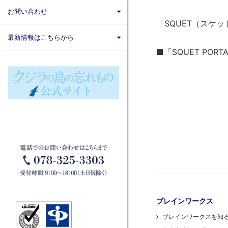
株式会社ブレインナビオン
お問い合わせ
株式会社カナリアコミュニケーショ
「SQUET（スケ
ンズ
サービス内容
最新情報はこちらから
Brainworks ASIA CO.,Ltd
■「SQUET PORT
書籍購入
X
株式会社アグリマスターズ
エンジニア募集
Facebook
パートナー募集
ブレインワークス
ブレインワークスを知