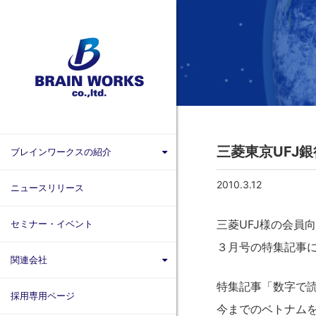
三菱東京UFJ
ブレインワークスの紹介
ブレインワークスを知る
2010.3.12
ニュースリリース
代表者挨拶・プロフィール
三菱UFJ様の会員
セミナー・イベント
ブレインワークスの実績
３月号の特集記事
関連会社
官公庁・自治体のご担当者様へ
特集記事「数字で
株式会社ＩＴグローバルブレイン
拠点一覧
採用専用ページ
今までのベトナム