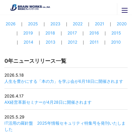
ニュースリリース一覧
ブレインワークスの紹介
2026
2025
2023
2022
2021
2020
2019
2018
2017
2016
2015
ブレインワークスを知る
ニュースリリース
2014
2013
2012
2011
2010
代表者挨拶・プロフィール
セミナー・イベント
ブレインワークスの実績
0年ニュースリリース一覧
官公庁・自治体のご担当者様へ
関連会社
拠点一覧
株式会社ＩＴグローバルブレイン
2026.5.18
採用専用ページ
人生を豊かにする「本の力」を学ぶ会が6月18日に開催されます
株式会社ブレインナビオン
お問い合わせ
株式会社カナリアコミュニケーションズ
2026.4.17
サービス内容
Brainworks ASIA CO.,Ltd
AX経営革新セミナーが4月28日に開催されます
最新情報はこちらから
書籍購入
株式会社アグリマスターズ
X
2025.5.29
エンジニア募集
IT活用の羅針盤 2025年情報セキュリティ特集号を発刊いたしま
Facebook
パートナー募集
した