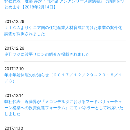
弊社代表 近藤 昇が『日外協 アジアシリーズ講演会』で講師をつ
とめます【2018年2月14日】
2017.12.26
ＪＩＣＡよりケニア国の住宅産業人材育成に向けた事業の案件化
調査が採択されました
2017.12.26
夕刊フジに波平サロンの紹介が掲載されました
2017.12.19
年末年始休暇のお知らせ（２０１７／１２／２９～２０１８／１
／３）
2017.12.14
弊社代表 近藤昇が『メコンデルタにおけるフードバリューチェ
ーン構築への投資促進フォーラム』にて パネラーとして出席いた
しました
2017.11.10