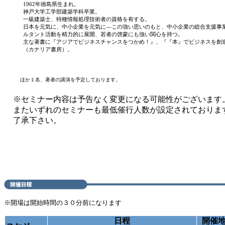
1962年徳島県生まれ。
神戸大学工学部建築学科卒業。
一級建築士、特種情報処理技術者の資格を有する。
日本を元気に、中小企業を元気に―この強い思いのもと、中小企業の総合支援事
ルタント活動を精力的に展開、若者の啓蒙にも強い関心を持つ。
主な著書に『アジアでビジネスチャンスをつかめ！』、『『本』でビジネスを創
（カナリア書房）。
ほか１名、著者の講演を予定しております。
※セミナー内容は予告なく変更になる可能性がございます
またいずれのセミナーも最低催行人数が設定されておりま
了承下さい。
※開場は開始時間の３０分前になります
日程
開催