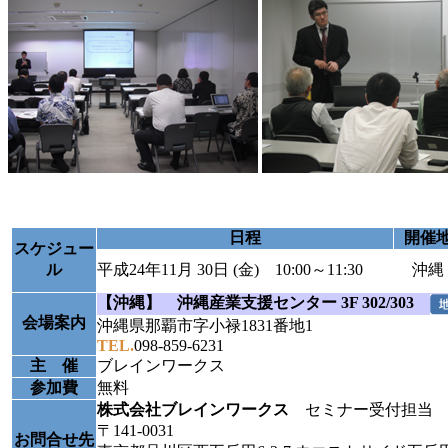
日程
開催
スケジュー
ル
平成24年11月 30日 (金) 10:00～11:30
沖縄
【沖縄】 沖縄産業支援センター 3F 302/303
会場案内
沖縄県那覇市字小禄1831番地1
TEL.
098-859-6231
主 催
ブレインワークス
参加費
無料
株式会社ブレインワークス
セミナー受付担当
〒141-0031
お問合せ先