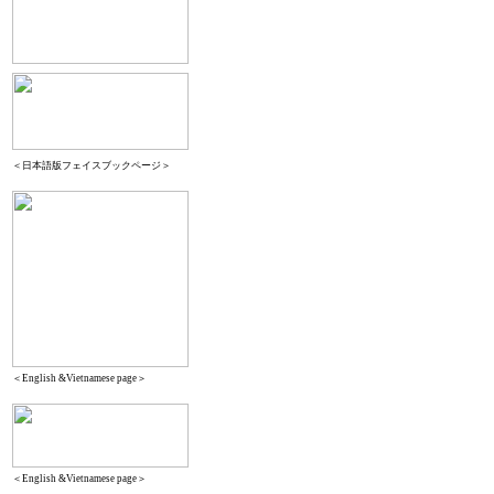
＜日本語版フェイスブックページ＞
＜English &Vietnamese page＞
＜English &Vietnamese page＞