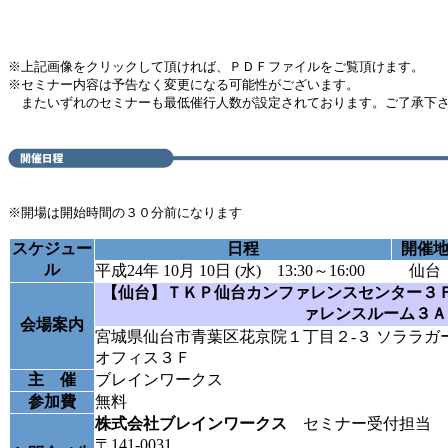
※上記画像をクリックして頂ければ、ＰＤＦファイルをご覧頂けます。
※セミナー内容は予告なく変更になる可能性がございます。
またいずれのセミナーも最低催行人数が設定されております。ご了承下
※開場は開始時間の３０分前になります
スケジュー
日程
開催
ル
平成24年 10月 10日 (水) 13:30～16:00
仙台
【仙台】ＴＫＰ仙台カンファレンスセンター３
ァレンスルーム３Ａ
会場案内
宮城県仙台市青葉区花京院１丁目２-３ ソララガ
オフィス３Ｆ
主 催
ブレインワークス
参加費
無料
株式会社ブレインワークス
セミナー受付担当
〒141-0031