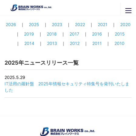
ニュースリリース一覧
ブレインワークスの紹介
2026
2025
2023
2022
2021
2020
2019
2018
2017
2016
2015
ブレインワークスを知る
ニュースリリース
2014
2013
2012
2011
2010
代表者挨拶・プロフィール
セミナー・イベント
ブレインワークスの実績
2025年ニュースリリース一覧
官公庁・自治体のご担当者様へ
関連会社
拠点一覧
株式会社ＩＴグローバルブレイン
2025.5.29
採用専用ページ
IT活用の羅針盤 2025年情報セキュリティ特集号を発刊いたしま
株式会社ブレインナビオン
した
お問い合わせ
株式会社カナリアコミュニケーションズ
サービス内容
Brainworks ASIA CO.,Ltd
最新情報はこちらから
書籍購入
株式会社アグリマスターズ
X
エンジニア募集
Facebook
パートナー募集