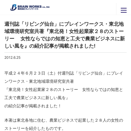
ニュースリリース
ブレインワークスの紹介
週刊誌「リビング仙台」にブレインワークス・東北地
域環境研究室共著『東北発！女性起業家２８のストー
ブレインワークスを知る
ニュースリリース
リー 女性ならではの知恵と工夫で農業ビジネスに新
代表者挨拶・プロフィール
しい風を』の紹介記事が掲載されました!
セミナー・イベント
ブレインワークスの実績
2012.6.25
官公庁・自治体のご担当者様へ
関連会社
拠点一覧
平成２４年６月２３日（土）付週刊誌「リビング仙台」にブレイ
株式会社ＩＴグローバルブレイン
採用専用ページ
ンワークス・東北地域環境研究室共著
株式会社ブレインナビオン
お問い合わせ
『東北発！女性起業家２８のストーリー 女性ならではの知恵と
株式会社カナリアコミュニケーションズ
工夫で農業ビジネスに新しい風を』
サービス内容
Brainworks ASIA CO.,Ltd
最新情報はこちらから
の紹介記事が掲載されました！
書籍購入
株式会社アグリマスターズ
X
エンジニア募集
本著は東北各地に住む、農業ビジネスで起業した２８人の女性の
Facebook
パートナー募集
ストーリーを紹介したものです。