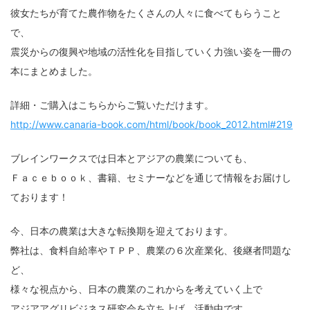
彼女たちが育てた農作物をたくさんの人々に食べてもらうこと
で、
震災からの復興や地域の活性化を目指していく力強い姿を一冊の
本にまとめました。
詳細・ご購入はこちらからご覧いただけます。
http://www.canaria-book.com/html/book/book_2012.html#219
ブレインワークスでは日本とアジアの農業についても、
経営革新支援事業、セキュリティサービス事業におけるコンサルティング・診断サー
Ｆａｃｅｂｏｏｋ、書籍、セミナーなどを通じて情報をお届けし
ビス、ＩＴアウトソーシング事業におけるネットワーク構築・運用・保守サービス、
システム開発事業におけるシステム開発に関わる業務
ております！
今、日本の農業は大きな転換期を迎えております。
弊社は、食料自給率やＴＰＰ、農業の６次産業化、後継者問題な
ど、
様々な視点から、日本の農業のこれからを考えていく上で
アジアアグリビジネス研究会を立ち上げ、活動中です。