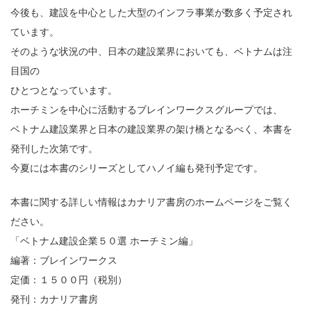
今後も、建設を中心とした大型のインフラ事業が数多く予定され
ています。
そのような状況の中、日本の建設業界においても、ベトナムは注
目国の
ひとつとなっています。
ホーチミンを中心に活動するブレインワークスグループでは、
ベトナム建設業界と日本の建設業界の架け橋となるべく、本書を
発刊した次第です。
今夏には本書のシリーズとしてハノイ編も発刊予定です。
経営革新支援事業、セキュリティサービス事業におけるコンサルティング・診断サー
ビス、ＩＴアウトソーシング事業におけるネットワーク構築・運用・保守サービス、
システム開発事業におけるシステム開発に関わる業務
本書に関する詳しい情報はカナリア書房のホームページをご覧く
ださい。
「ベトナム建設企業５０選 ホーチミン編」
編著：ブレインワークス
定価：１５００円（税別）
発刊：カナリア書房