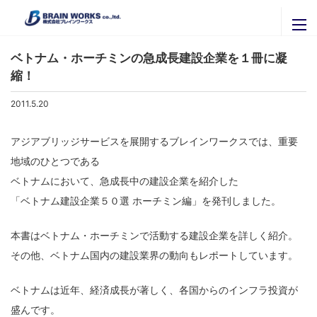
ニュースリリース
ブレインワークスの紹介
ベトナム・ホーチミンの急成長建設企業を１冊に凝
縮！
ブレインワークスを知る
ニュースリリース
代表者挨拶・プロフィール
2011.5.20
セミナー・イベント
ブレインワークスの実績
アジアブリッジサービスを展開するブレインワークスでは、重要
官公庁・自治体のご担当者様へ
関連会社
地域のひとつである
拠点一覧
株式会社ＩＴグローバルブレイン
ベトナムにおいて、急成長中の建設企業を紹介した
採用専用ページ
株式会社ブレインナビオン
「ベトナム建設企業５０選 ホーチミン編」を発刊しました。
お問い合わせ
株式会社カナリアコミュニケーションズ
本書はベトナム・ホーチミンで活動する建設企業を詳しく紹介。
サービス内容
Brainworks ASIA CO.,Ltd
最新情報はこちらから
その他、ベトナム国内の建設業界の動向もレポートしています。
書籍購入
株式会社アグリマスターズ
X
エンジニア募集
ベトナムは近年、経済成長が著しく、各国からのインフラ投資が
Facebook
盛んです。
パートナー募集